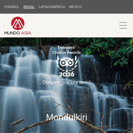
ESPAÑOL
BRASIL
LATINOAMÉRICA
MÉXICO
Obrigado pelo seu apoio!
Mondulkiri