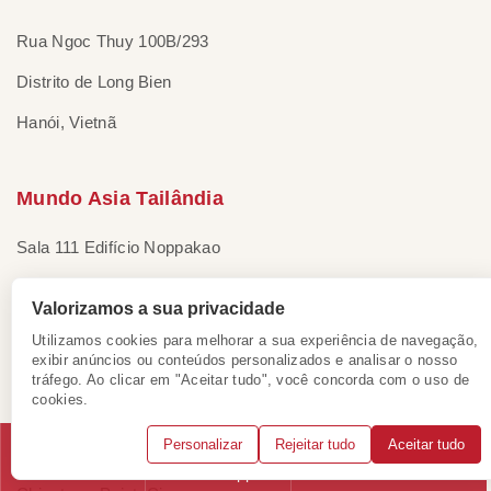
Rua Ngoc Thuy 100B/293
Distrito de Long Bien
Hanói, Vietnã
Mundo Asia Tailândia
Sala 111 Edifício Noppakao
Bangkok Noi District
Valorizamos a sua privacidade
Bangkok, Tailândia
Utilizamos cookies para melhorar a sua experiência de navegação,
exibir anúncios ou conteúdos personalizados e analisar o nosso
tráfego. Ao clicar em "Aceitar tudo", você concorda com o uso de
cookies.
Mundo Asia Cingapura
Personalizar
Rejeitar tudo
Aceitar tudo
133 New Bridge Road #08-01
Telefone
WhatsApp
Solicitar consulta