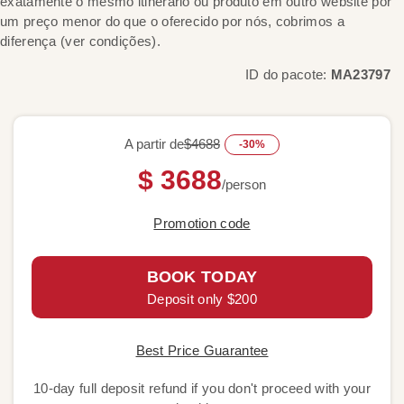
exatamente o mesmo itinerário ou produto em outro website por
um preço menor do que o oferecido por nós, cobrimos a
diferença (ver condições).
ID do pacote:
MA23797
A partir de
$4688
-30%
$ 3688
/person
Promotion code
BOOK TODAY
Deposit only $200
Best Price Guarantee
10-day full deposit refund if you don't proceed with your