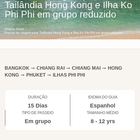
Tailândia Hong Kong e Ilha Ko
Phi Phi em grupo reduzido
Página inicial
Pacote de viagem para Tailândia Hong Kong e Ilha Ko Phi Phi em grupo reduzido
BANGKOK
➙
CHIANG RAI
➙
CHIANG MAI
➙
HONG
KONG
➙
PHUKET
➙
ILHAS PHI PHI
DURAÇÃO
IDIOMA DO GUIA
15 Dias
Espanhol
TIPO DE PASSEIO
TAMANHO MÉDIO
Em grupo
8 - 12 yrs