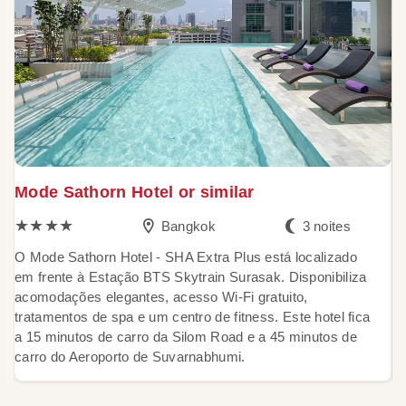
Mode Sathorn Hotel or similar
T
★★★★
Bangkok
3 noites
O Mode Sathorn Hotel - SHA Extra Plus está localizado
L
em frente à Estação BTS Skytrain Surasak. Disponibiliza
C
acomodações elegantes, acesso Wi-Fi gratuito,
ap
tratamentos de spa e um centro de fitness. Este hotel fica
p
a 15 minutos de carro da Silom Road e a 45 minutos de
de
carro do Aeroporto de Suvarnabhumi.
3 