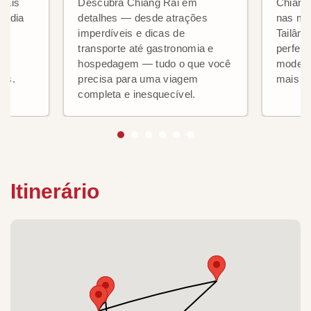
mais
Descubra Chiang Rai em
Chiang 
lândia
detalhes — desde atrações
nas mo
imperdíveis e dicas de
Tailând
transporte até gastronomia e
perfeit
o
hospedagem — tudo o que você
modern
as.
precisa para uma viagem
mais z
completa e inesquecível.
Itinerário