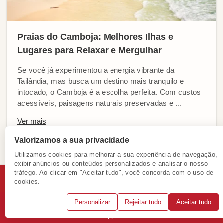
Praias do Camboja: Melhores Ilhas e
Lugares para Relaxar e Mergulhar
Se você já experimentou a energia vibrante da
Tailândia, mas busca um destino mais tranquilo e
intocado, o Camboja é a escolha perfeita. Com custos
acessíveis, paisagens naturais preservadas e ...
Ver mais
Valorizamos a sua privacidade
Utilizamos cookies para melhorar a sua experiência de navegação,
exibir anúncios ou conteúdos personalizados e analisar o nosso
tráfego. Ao clicar em "Aceitar tudo", você concorda com o uso de
cookies.
Por que Mundo Asia?
Personalizar
Rejeitar tudo
Aceitar tudo
Telefone
WhatsApp
Solicitar consulta