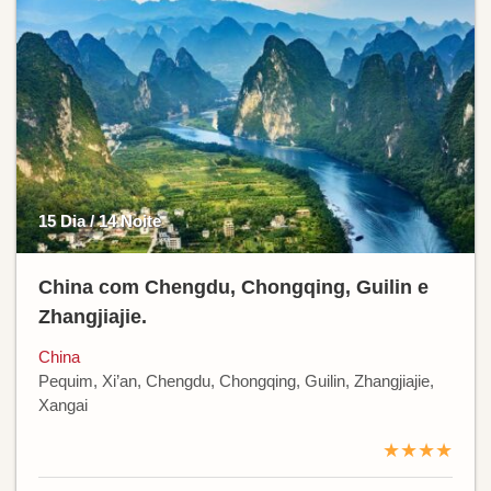
15 Dia / 14 Noite
China com Chengdu, Chongqing, Guilin e
Zhangjiajie.
China
Pequim, Xi’an, Chengdu, Chongqing, Guilin, Zhangjiajie,
Xangai
★★★★