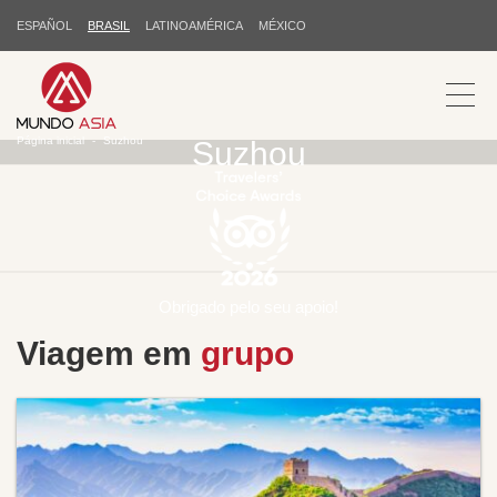
ESPAÑOL
BRASIL
LATINOAMÉRICA
MÉXICO
Página inicial
Suzhou
Suzhou
Obrigado pelo seu apoio!
Viagem em
grupo