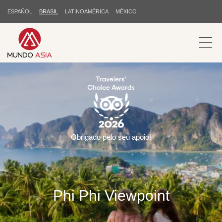
ESPAÑOL
BRASIL
LATINOAMÉRICA
MÉXICO
Obrigado pelo seu apoio!
Phi Phi Viewpoint