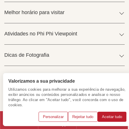
Melhor horário para visitar
Atividades no Phi Phi Viewpoint
Dicas de Fotografia
Outras Atividades nas Proximidades
Valorizamos a sua privacidade
Utilizamos cookies para melhorar a sua experiência de navegação,
exibir anúncios ou conteúdos personalizados e analisar o nosso
O que Saber Antes de Subir ao Phi Phi Viewpoint
tráfego. Ao clicar em "Aceitar tudo", você concorda com o uso de
cookies.
Personalizar
Rejeitar tudo
Aceitar tudo
Comparando os Mirantes: Qual Visitar?
Telefone
WhatsApp
Solicitar consulta