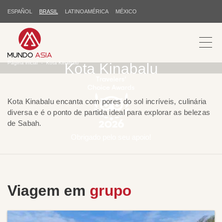
ESPAÑOL
BRASIL
LATINOAMÉRICA
MÉXICO
Página inicial
Kota Kinabalu
Kota Kinabalu
Kota Kinabalu encanta com pores do sol incríveis, culinária
diversa e é o ponto de partida ideal para explorar as belezas
de Sabah.
Obrigado pelo seu apoio!
Viagem em
grupo