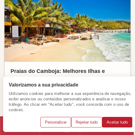
Praias do Camboja: Melhores Ilhas e
Lugares para Relaxar e Mergulhar
Valorizamos a sua privacidade
Se você já experimentou a energia vibrante da
Utilizamos cookies para melhorar a sua experiência de navegação,
Tailândia, mas busca um destino mais tranquilo e
exibir anúncios ou conteúdos personalizados e analisar o nosso
intocado, o Camboja é a escolha perfeita. Com custos
tráfego. Ao clicar em "Aceitar tudo", você concorda com o uso de
cookies.
acessíveis, paisagens naturais preservadas e ...
Ver mais
Personalizar
Rejeitar tudo
Aceitar tudo
Telefone
WhatsApp
Solicitar consulta