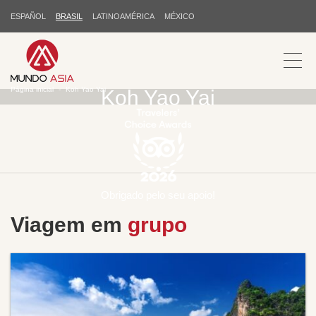
ESPAÑOL
BRASIL
LATINOAMÉRICA
MÉXICO
Página inicial
Koh Yao Yai
Koh Yao Yai
Obrigado pelo seu apoio!
Viagem em
grupo