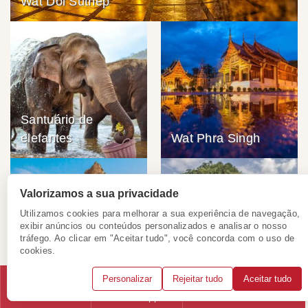
Wat Doi Suthep
Santuário de
elefantes
Wat Phra Singh
Valorizamos a sua privacidade
Utilizamos cookies para melhorar a sua experiência de navegação,
exibir anúncios ou conteúdos personalizados e analisar o nosso
tráfego. Ao clicar em "Aceitar tudo", você concorda com o uso de
cookies.
Parque natural do
Wat Chedi Luang
elefante
Personalizar
Rejeitar tudo
Aceitar tudo
Telefone
WhatsApp
Solicitar consulta