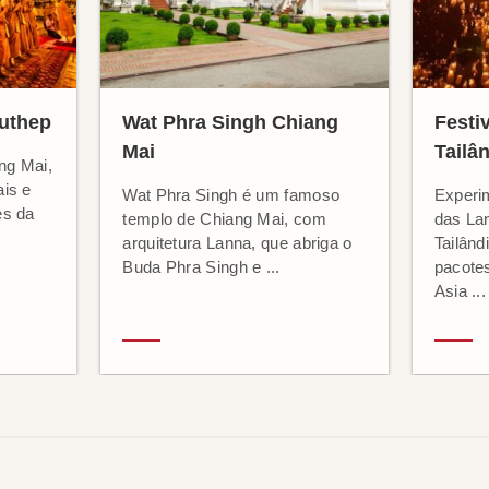
Suthep
Wat Phra Singh Chiang
Festi
Mai
Tailâ
ng Mai,
ais e
Wat Phra Singh é um famoso
Experi
es da
templo de Chiang Mai, com
das La
arquitetura Lanna, que abriga o
Tailând
Buda Phra Singh e ...
pacote
Asia ...