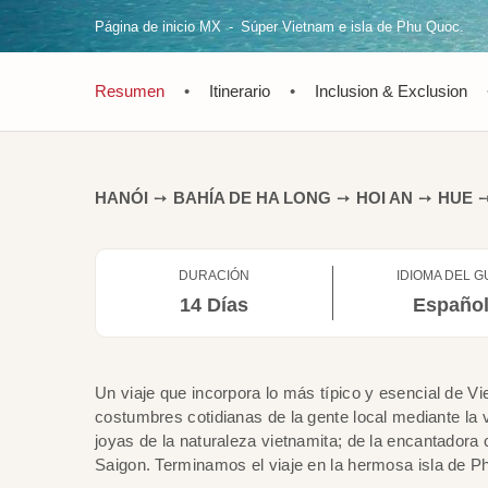
Página de inicio MX
Súper Vietnam e isla de Phu Quoc.
Resumen
•
Itinerario
•
Inclusion & Exclusion
HANÓI
➙
BAHÍA DE HA LONG
➙
HOI AN
➙
HUE
DURACIÓN
IDIOMA DEL G
14 Días
Españo
Un viaje que incorpora lo más típico y esencial de V
costumbres cotidianas de la gente local mediante la v
joyas de la naturaleza vietnamita; de la encantador
Saigon. Terminamos el viaje en la hermosa isla de P