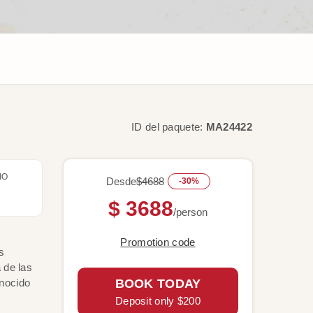
ID del paquete:
MA24422
IO
Desde
$4688
-30%
$ 3688
/person
Promotion code
s
 de las
onocido
BOOK TODAY
Deposit only $200