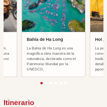
Bahía de Ha Long
Hoi A
tnam,
La Bahía de Ha Long es una
La peq
de una
magnífica obra maestra de la
conser
la vez
naturaleza, declarada como el
tradici
Patrimonio Mundial por la
detalle
UNESCO.
japone
Itinerario