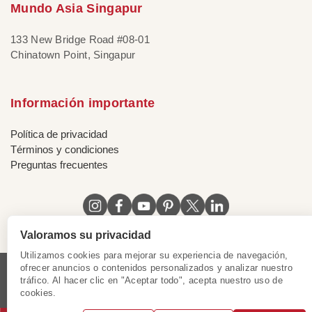
Mundo Asia Singapur
133 New Bridge Road #08-01
Chinatown Point, Singapur
Información importante
Política de privacidad
Términos y condiciones
Preguntas frecuentes
Valoramos su privacidad
Utilizamos cookies para mejorar su experiencia de navegación,
ofrecer anuncios o contenidos personalizados y analizar nuestro
tráfico. Al hacer clic en "Aceptar todo", acepta nuestro uso de
Licencia de Vietnam
|
Certificado de Singapur
|
cookies.
Certificado de Hong Kong, China
|
|
|
|