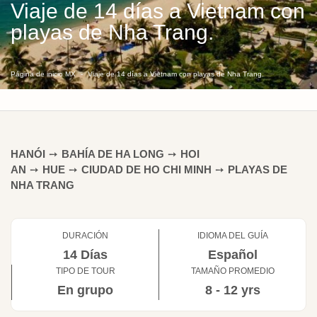
Viaje de 14 días a Vietnam con
playas de Nha Trang.
Página de inicio MX
Viaje de 14 días a Vietnam con playas de Nha Trang.
HANÓI
➙
BAHÍA DE HA LONG
➙
HOI
AN
➙
HUE
➙
CIUDAD DE HO CHI MINH
➙
PLAYAS DE
NHA TRANG
DURACIÓN
IDIOMA DEL GUÍA
14 Días
Español
TIPO DE TOUR
TAMAÑO PROMEDIO
En grupo
8 - 12 yrs