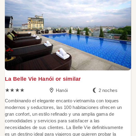
La Belle Vie Hanói or similar
B
★★★★
Hanói
2 noches
Combinando el elegante encanto vietnamita con toques
B
modernos y seductores, las 100 habitaciones ofrecen un
c
gran confort, un estilo refinado y una amplia gama de
di
comodidades y servicios para satisfacer a las
m
necesidades de sus clientes. La Belle Vie definitivamente
lo
es un destino ideal para viajeros que quieren probar la
pr