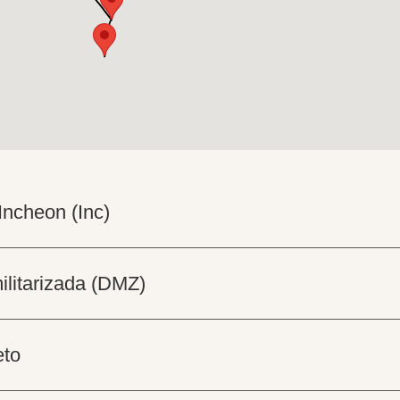
Incheon (Inc)
ilitarizada (DMZ)
eto