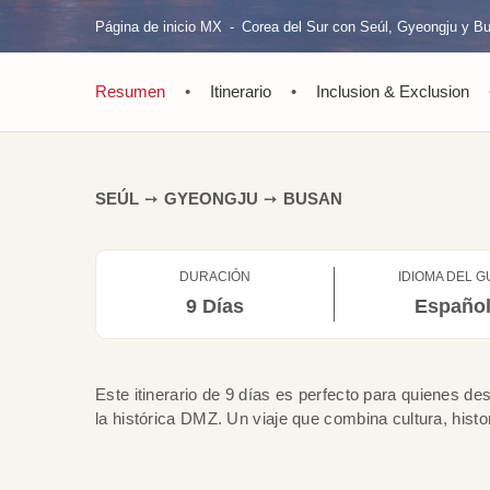
Página de inicio MX
Corea del Sur con Seúl, Gyeongju y B
Resumen
•
Itinerario
•
Inclusion & Exclusion
SEÚL
➙
GYEONGJU
➙
BUSAN
DURACIÓN
IDIOMA DEL G
9 Días
Españo
Este itinerario de 9 días es perfecto para quienes d
la histórica DMZ. Un viaje que combina cultura, histo