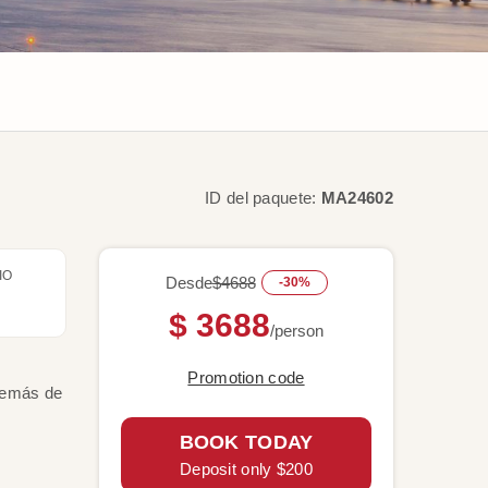
ID del paquete:
MA24602
IO
Desde
$4688
-30%
$ 3688
/person
Promotion code
además de
BOOK TODAY
Deposit only $200