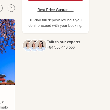
Best Price Guarantee
10-day full deposit refund if you
don't proceed with your booking.
Talk to our experts
+84 965 449 556
Seúl
Gye
, el
Situada al noroeste del río Han,
Gyeo
emplo
Seúl es una popular ciudad
Core