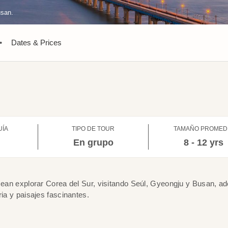
usan.
•
Dates & Prices
UÍA
TIPO DE TOUR
TAMAÑO PROMED
l
En grupo
8 - 12 yrs
esean explorar Corea del Sur, visitando Seúl, Gyeongju y Busan, 
ria y paisajes fascinantes.