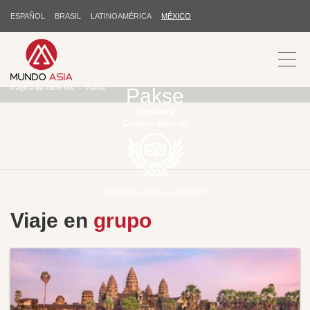
ESPAÑOL
BRASIL
LATINOAMÉRICA
MÉXICO
Página de inicio MX
Pakse
Pakse
¡Gracias por su apoyo!
Viaje en
grupo