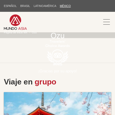
ESPAÑOL
BRASIL
LATINOAMÉRICA
MÉXICO
Página de inicio MX
Ozu
Ozu
¡Gracias por su apoyo!
Viaje en
grupo