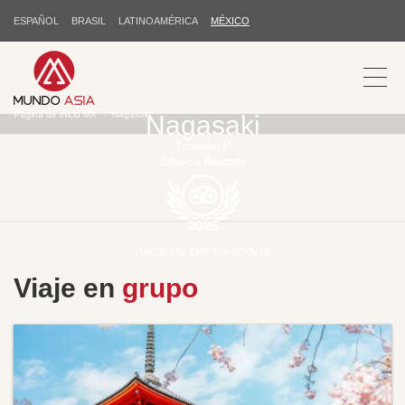
ESPAÑOL
BRASIL
LATINOAMÉRICA
MÉXICO
Página de inicio MX
Nagasaki
Nagasaki
¡Gracias por su apoyo!
Viaje en
grupo