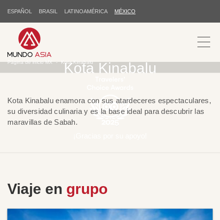
ESPAÑOL
BRASIL
LATINOAMÉRICA
MÉXICO
Página de inicio MX
Kota Kinabalu
Kota Kinabalu
Kota Kinabalu enamora con sus atardeceres espectaculares,
su diversidad culinaria y es la base ideal para descubrir las
maravillas de Sabah.
¡Gracias por su apoyo!
Viaje en
grupo