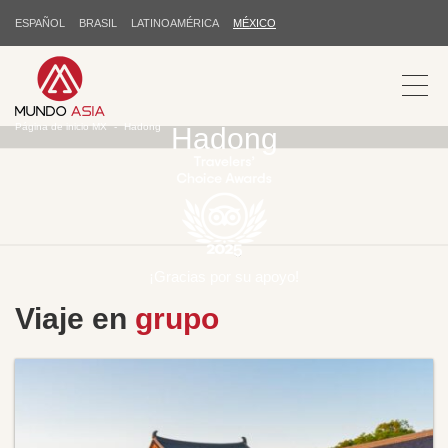
ESPAÑOL
BRASIL
LATINOAMÉRICA
MÉXICO
Página de inicio MX
Hadong
Hadong
¡Gracias por su apoyo!
Viaje en
grupo