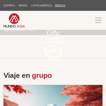
ESPAÑOL
BRASIL
LATINOAMÉRICA
MÉXICO
Página de inicio MX
Gifu
Gifu
¡Gracias por su apoyo!
Viaje en
grupo