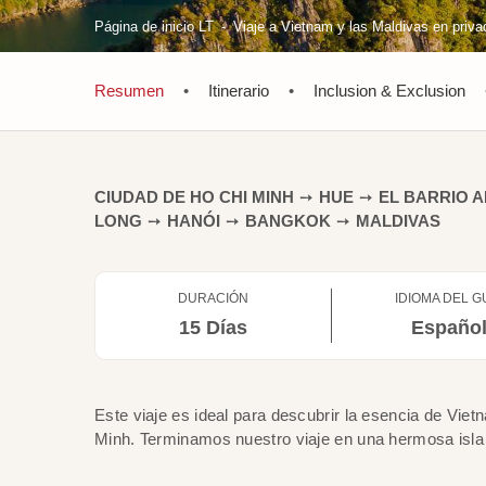
Página de inicio LT
Viaje a Vietnam y las Maldivas en priva
Resumen
•
Itinerario
•
Inclusion & Exclusion
CIUDAD DE HO CHI MINH
➙
HUE
➙
EL BARRIO A
LONG
➙
HANÓI
➙
BANGKOK
➙
MALDIVAS
DURACIÓN
IDIOMA DEL G
15 Días
Españo
Este viaje es ideal para descubrir la esencia de Vie
Minh. Terminamos nuestro viaje en una hermosa isla d