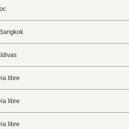
Coc
a Bangkok
ldivas
ía libre
ía libre
ía libre