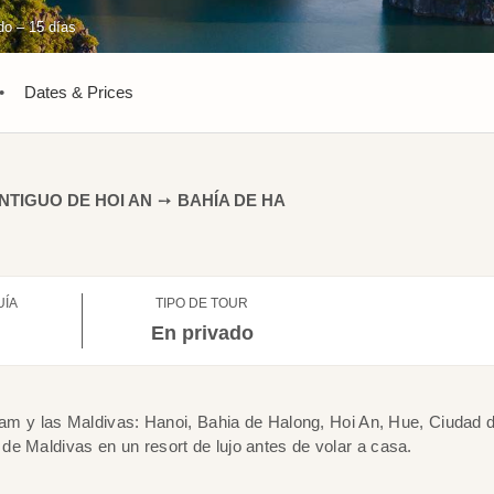
do – 15 días
•
Dates & Prices
NTIGUO DE HOI AN
➙
BAHÍA DE HA
UÍA
TIPO DE TOUR
l
En privado
tnam y las Maldivas: Hanoi, Bahia de Halong, Hoi An, Hue, Ciudad 
e Maldivas en un resort de lujo antes de volar a casa.