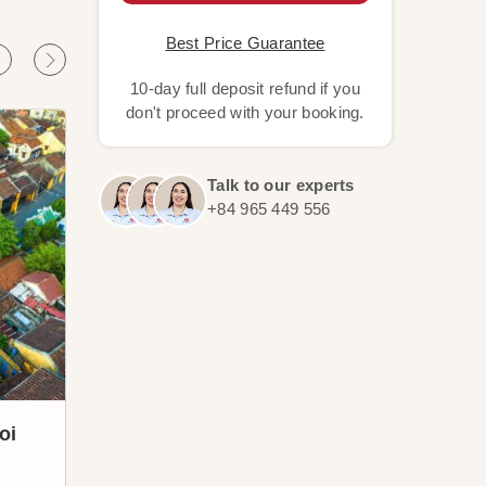
Best Price Guarantee
10-day full deposit refund if you
don't proceed with your booking.
Talk to our experts
+84 965 449 556
oi
Bahía de Ha Long
Han
La Bahía de Ha Long es una
Explo