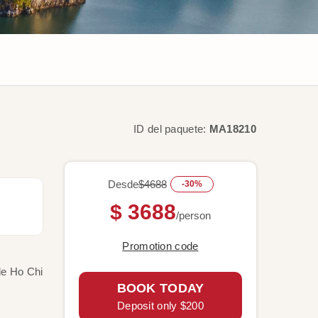
ID del paquete:
MA18210
Desde
$4688
-30%
$ 3688
/person
Promotion code
de Ho Chi
BOOK TODAY
Deposit only $200