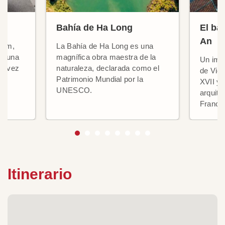
Bahía de Ha Long
El ba
An
tnam,
La Bahía de Ha Long es una
de una
magnífica obra maestra de la
Un impo
la vez
naturaleza, declarada como el
de Viet
Patrimonio Mundial por la
XVII y 
UNESCO.
arquite
France
Itinerario