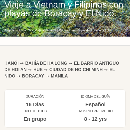
Viaje a Vietnam y Filipinas con
playas de Boracay y El Nido.
Página de inicio LT
Viaje a Vietnam y Filipinas con playas de Boracay y El Nido.
HANÓI
➙
BAHÍA DE HA LONG
➙
EL BARRIO ANTIGUO
DE HOI AN
➙
HUE
➙
CIUDAD DE HO CHI MINH
➙
EL
NIDO
➙
BORACAY
➙
MANILA
DURACIÓN
IDIOMA DEL GUÍA
16 Días
Español
TIPO DE TOUR
TAMAÑO PROMEDIO
En grupo
8 - 12 yrs