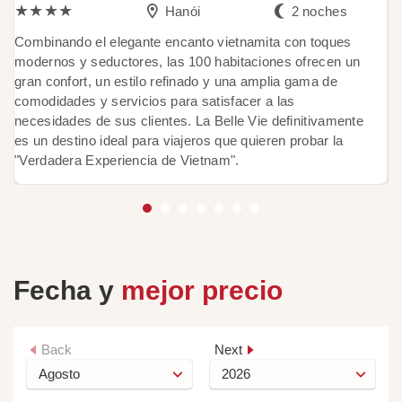
★★★★
Hanói
2 noches
Combinando el elegante encanto vietnamita con toques
B
modernos y seductores, las 100 habitaciones ofrecen un
c
gran confort, un estilo refinado y una amplia gama de
di
comodidades y servicios para satisfacer a las
m
necesidades de sus clientes. La Belle Vie definitivamente
lo
es un destino ideal para viajeros que quieren probar la
pr
"Verdadera Experiencia de Vietnam".
H
Fecha y
mejor precio
Back
Next