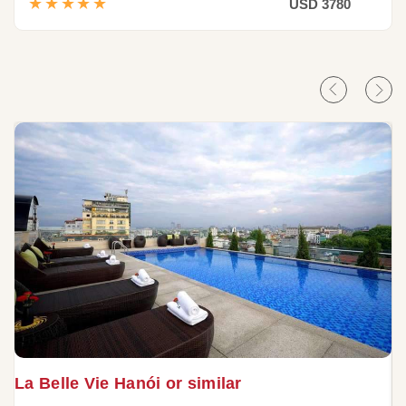
★★★★★
USD 3780
La Belle Vie Hanói or similar
B