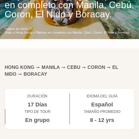
en completo con Manila, Cebú,
Coron, El Nido y Boracay.
Página de inicio LT
Viaje a Hong Kong y Filipinas en completo con Manila, Cebú, Coron, El Nido y Boracay.
HONG KONG
➙
MANILA
➙
CEBU
➙
CORON
➙
EL
NIDO
➙
BORACAY
DURACIÓN
IDIOMA DEL GUÍA
17 Días
Español
TIPO DE TOUR
TAMAÑO PROMEDIO
En grupo
8 - 12 yrs