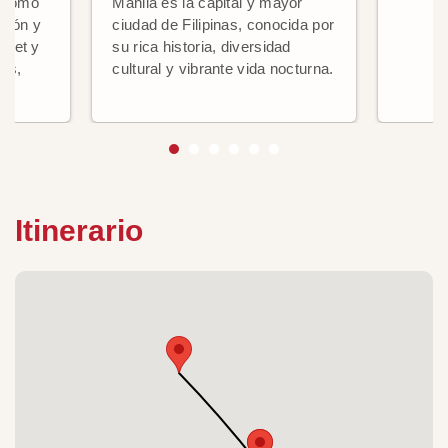
tónomo
Manila es la capital y mayor
ción y
ciudad de Filipinas, conocida por
rmet y
su rica historia, diversidad
yas,
cultural y vibrante vida nocturna.
Itinerario