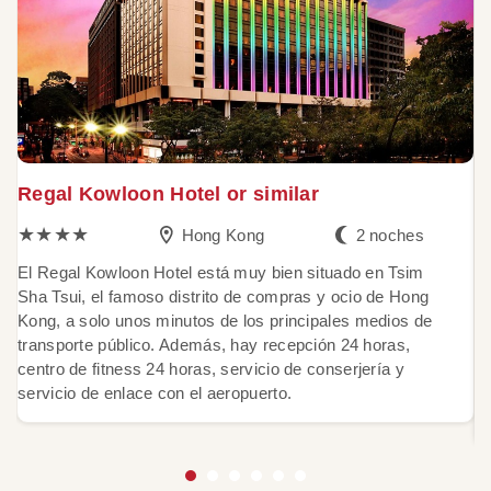
Regal Kowloon Hotel or similar
C
★★★★
Hong Kong
2 noches
El Regal Kowloon Hotel está muy bien situado en Tsim
Ci
Sha Tsui, el famoso distrito de compras y ocio de Hong
Po
Kong, a solo unos minutos de los principales medios de
re
transporte público. Además, hay recepción 24 horas,
ce
centro de fitness 24 horas, servicio de conserjería y
re
servicio de enlace con el aeropuerto.
El
co