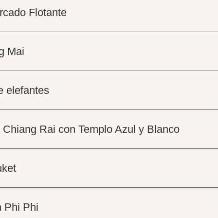
rcado Flotante
g Mai
e elefantes
a Chiang Rai con Templo Azul y Blanco
uket
 Phi Phi