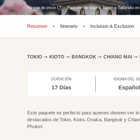
Página de inicio LT
Paquete de viaje a Japón y Tailandia en
Resumen
•
Itinerario
•
Inclusion & Exclusion
TOKIO
➙
KIOTO
➙
BANGKOK
➙
CHIANG MAI
➙
DURACIÓN
IDIOMA DEL G
17 Días
Españo
Este paquete es perfecto para quienes deseen ver lo 
destacados de Tokio, Kioto, Osaka, Bangkok y Chian
Phuket.