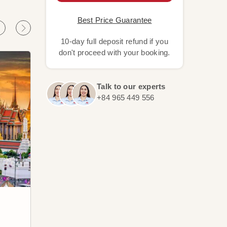
Best Price Guarantee
10-day full deposit refund if you
don't proceed with your booking.
Talk to our experts
+84 965 449 556
Chiang Mai
Phu
Descubra una ciudad que es
Cono