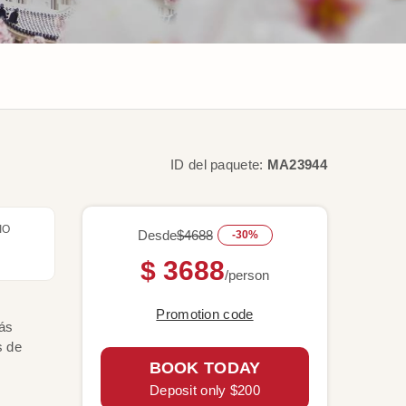
ID del paquete:
MA23944
IO
Desde
$4688
-30%
$ 3688
/person
Promotion code
más
s de
BOOK TODAY
Deposit only $200