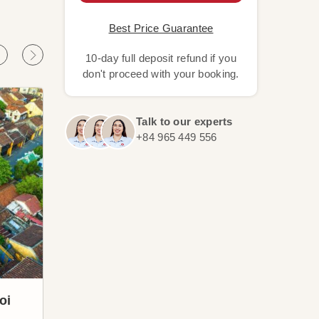
Best Price Guarantee
10-day full deposit refund if you
don't proceed with your booking.
Talk to our experts
+84 965 449 556
oi
Siem Reap
Koh