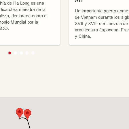
An
hía de Ha Long es una
fica obra maestra de la
Un importante puerto comer
aleza, declarada como el
de Vietnam durante los sigl
monio Mundial por la
XVII y XVIII con mezcla de
SCO.
arquitectura Japonesa, Fr
y China.