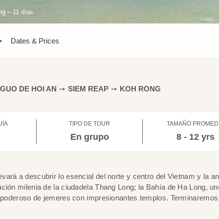
g – 11 días.
•
Dates & Prices
IGUO DE HOI AN
➙
SIEM REAP
➙
KOH RONG
UÍA
TIPO DE TOUR
TAMAÑO PROMED
l
En grupo
8 - 12 yrs
ará a descubrir lo esencial del norte y centro del Vietnam y la an
ción milenia de la ciudadela Thang Long; la Bahía de Ha Long, un
io poderoso de jemeres con impresionantes templos. Terminaremos