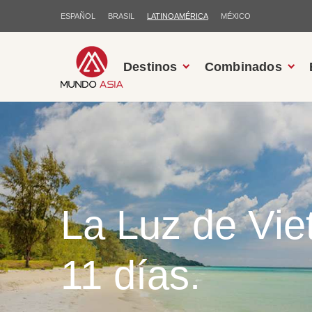
ESPAÑOL
BRASIL
LATINOAMÉRICA
MÉXICO
Destinos
Combinados
La Luz de Vi
11 días.