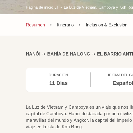
Página de inicio LT
La Luz de Vietnam, Camboya y Koh Ron
Resumen
•
Itinerario
•
Inclusion & Exclusion
HANÓI
➙
BAHÍA DE HA LONG
➙
EL BARRIO ANT
DURACIÓN
IDIOMA DEL G
11 Días
Españo
La Luz de Vietnam y Camboya es un viaje que nos llev
capital de Camboya. Hanói destacada por una civiliza
maravillas del mundo y Angkor, la capital del Imper
viaje en la isla de Koh Rong.