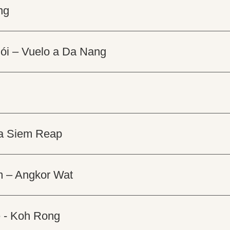
ng
nói – Vuelo a Da Nang
 a Siem Reap
m – Angkor Wat
e - Koh Rong