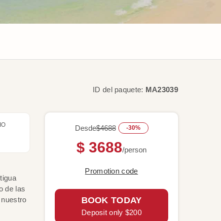
ID del paquete:
MA23039
IO
Desde
$4688
-30%
$ 3688
/person
Promotion code
tigua
o de las
 nuestro
BOOK TODAY
Deposit only $200