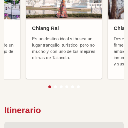
Chiang Rai
Chian
Es un destino ideal si busca un
Descub
, de un
lugar tranquilo, turístico, pero no
firmeme
largo de
mucho y con uno de los mejores
ambien
climas de Tailandia.
innume
os
y sus f
Itinerario