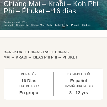
Chiang Mai – Krabi – Koh Phi
Phi – Phuket – 16 días.
Página de inicio LT
Bangkok – Chiang Rai – Chiang Mai – Krabi – Koh Phi Phi – Phuket – 16 días.
BANGKOK
➙
CHIANG RAI
➙
CHIANG
MAI
➙
KRABI
➙
ISLAS PHI PHI
➙
PHUKET
DURACIÓN
IDIOMA DEL GUÍA
16 Días
Español
TIPO DE TOUR
TAMAÑO PROMEDIO
En grupo
8 - 12 yrs