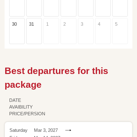
30
31
1
2
3
4
5
Best departures for this
package
DATE
AVAIBILITY
PRICE/PERSION
Saturday
Mar 3, 2027