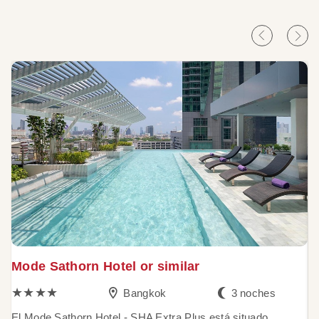
Mode Sathorn Hotel or similar
T
★★★★
Bangkok
3 noches
El Mode Sathorn Hotel - SHA Extra Plus está situado
E