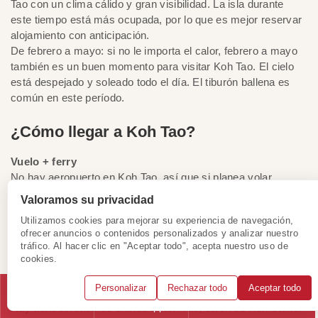
Tao con un clima cálido y gran visibilidad. La isla durante
este tiempo está más ocupada, por lo que es mejor reservar
alojamiento con anticipación.
De febrero a mayo: si no le importa el calor, febrero a mayo
también es un buen momento para visitar Koh Tao. El cielo
está despejado y soleado todo el día. El tiburón ballena es
común en este período.
¿Cómo llegar a Koh Tao?
Vuelo + ferry
No hay aeropuerto en Koh Tao, así que si planea volar,
reserve un vuelo a Koh Samui o Surat Thani. Luego tome un
Valoramos su privacidad
ferry para llegar a la isla.
Utilizamos cookies para mejorar su experiencia de navegación,
ofrecer anuncios o contenidos personalizados y analizar nuestro
Autobus/tren + ferry
tráfico. Al hacer clic en "Aceptar todo", acepta nuestro uso de
Desde Bangkok, tome un autobús o un tren a Chumphon,
cookies.
luego haga un viaje en barco a Ko tao.
Personalizar
Rechazar todo
Aceptar todo
De la isla cercana a Koh Tao
Llámanos
WhatsApp
Solicitar consulta
Hay transbordadores diarios a Koh Tao, salen de Koh Samui