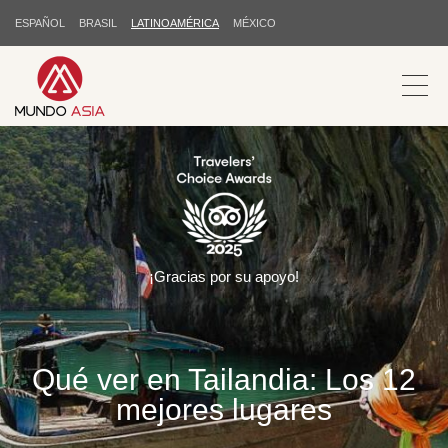
ESPAÑOL
BRASIL
LATINOAMÉRICA
MÉXICO
¡Gracias por su apoyo!
Qué ver en Tailandia: Los 12
mejores lugares