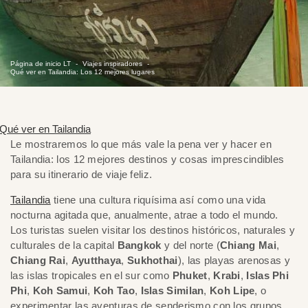
Página de inicio LT
Viajes inspiradores
Qué ver en Tailandia: Los 12 mejores lugares
Le mostraremos lo que más vale la pena ver y hacer en
Tailandia: los 12 mejores destinos y cosas imprescindibles
para su itinerario de viaje feliz.
Tailandia
tiene una cultura riquísima así como una vida
nocturna agitada que, anualmente, atrae a todo el mundo.
Los turistas suelen visitar los destinos históricos, naturales y
culturales de la capital
Bangkok
y del norte (
Chiang Mai
,
Chiang Rai
,
Ayutthaya
,
Sukhothai
), las playas arenosas y
las islas tropicales en el sur como
Phuket
,
Krabi
,
Islas Phi
Phi
,
Koh Samui
,
Koh Tao
,
Islas Similan
,
Koh Lipe
, o
experimentar las aventuras de senderismo con los grupos