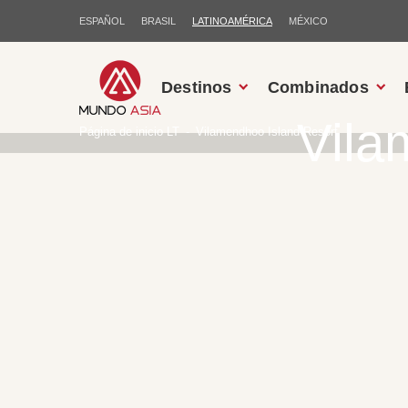
ESPAÑOL
BRASIL
LATINOAMÉRICA
MÉXICO
Destinos
Combinados
Vila
Página de inicio LT
Vilamendhoo Island Resort