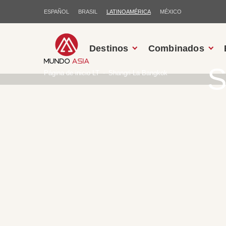
ESPAÑOL
BRASIL
LATINOAMÉRICA
MÉXICO
Destinos
Combinados
S
Página de inicio LT
Shangri-La Bangkok