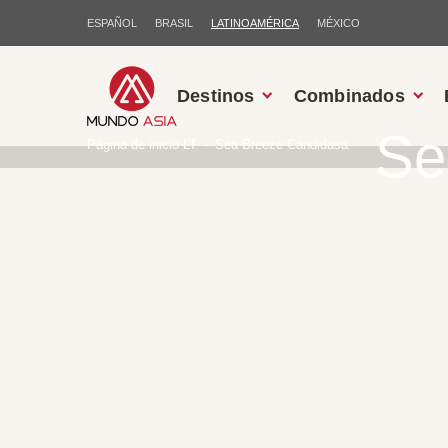
ESPAÑOL
BRASIL
LATINOAMÉRICA
MÉXICO
Destinos
Combinados
Se
Página de inicio LT
Sea Breeze Candidasa