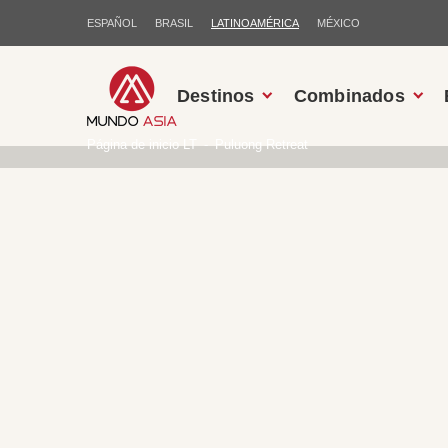
ESPAÑOL
BRASIL
LATINOAMÉRICA
MÉXICO
Destinos
Combinados
Página de inicio LT
Puluong Retreat