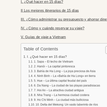
I. ¿Qué hacer en 15 días?
II Los mejores itinerarios de 15 días
III. ¿Cómo administrar su presupuesto y ahorrar din
IV. ¿Cómo y cuándo reservar su viaje?
V. Guías de viaje a Vietnam
Table of Contents
I. ¿Qué hacer en 15 días?
1. Sapa – El techo de Vietnam
2. Hanói – La capital pintoresca
3. Bahía de Ha Long – La joya preciosa de Asia
4. Ninh Binh – La «Bahía de Ha Long» en tierra
5. Hue – La última capital feudal del país
6. Da Nang – La ciudad de las playas paradisiacas
7. Hoi An – La atractiva ciudad antigua
8. Nha Trang – La hermosa ciudad costera
9. Ho Chi Minh – La ciudad más bulliciosa
10. Delta del Mekong: Un vasto laberinto de ríos