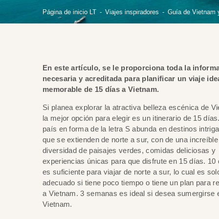
Página de inicio LT
Viajes inspiradores
Guía de Vietnam y
En este artículo, se le proporciona toda la inform
necesaria y acreditada para planificar un viaje ide
memorable de 15 días a Vietnam.
Si planea explorar la atractiva belleza escénica de V
la mejor opción para elegir es un itinerario de 15 días
país en forma de la letra S abunda en destinos intrig
que se extienden de norte a sur, con de una increíble
diversidad de paisajes verdes, comidas deliciosas y
experiencias únicas para que disfrute en 15 días. 10
es suficiente para viajar de norte a sur, lo cual es sol
adecuado si tiene poco tiempo o tiene un plan para r
a Vietnam. 3 semanas es ideal si desea sumergirse 
Vietnam.