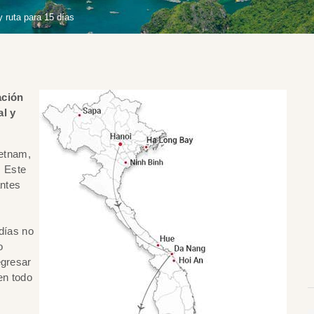
 ruta para 15 días
ación
al y
ietnam,
. Este
antes
 días no
o
egresar
en todo