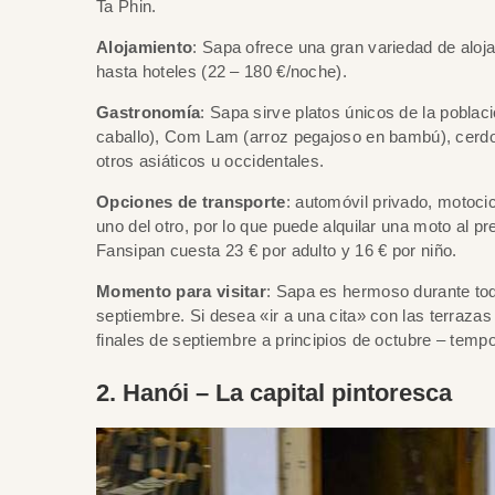
Ta Phin.
Alojamiento
: Sapa ofrece una gran variedad de aloj
hasta hoteles (22 – 180 €/noche).
Gastronomía
: Sapa sirve platos únicos de la pobla
caballo), Com Lam (arroz pegajoso en bambú), cerdo 
otros asiáticos u occidentales.
Opciones de transporte
: automóvil privado, motocic
uno del otro, por lo que puede alquilar una moto al pre
Fansipan cuesta 23 € por adulto y 16 € por niño.
Momento para visitar
: Sapa es hermoso durante tod
septiembre. Si desea «ir a una cita» con las terraza
finales de septiembre a principios de octubre – tem
2. Hanói – La capital pintoresca