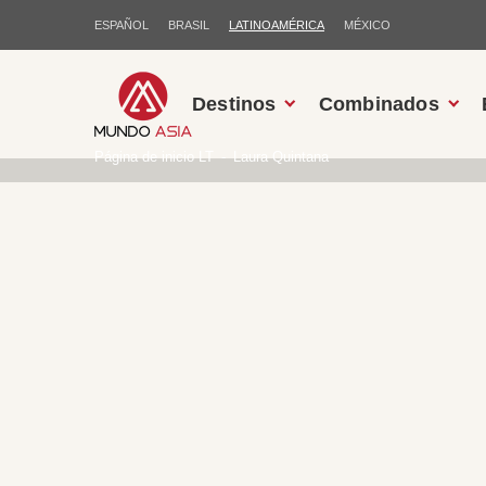
ESPAÑOL
BRASIL
LATINOAMÉRICA
MÉXICO
Destinos
Combinados
Página de inicio LT
Laura Quintana