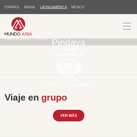
ESPAÑOL
BRASIL
LATINOAMÉRICA
MÉXICO
Página de inicio LT
Pindaya
Pindaya
¡Gracias por su apoyo!
Viaje en
grupo
VER MÁS