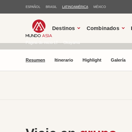
ESPAÑOL
BRASIL
LATINOAMÉRICA
MÉXICO
Destinos
Combinados
Página de inicio LT
Okayama
Resumen
Itinerario
Highlight
Galería