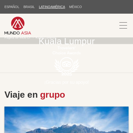
ESPAÑOL
BRASIL
LATINOAMÉRICA
MÉXICO
Página de inicio LT
Kuala Lumpur
Kuala Lumpur
¡Gracias por su apoyo!
Viaje en
grupo