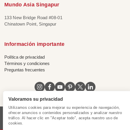
Mundo Asia Singapur
133 New Bridge Road #08-01
Chinatown Point, Singapur
Información importante
Política de privacidad
Términos y condiciones
Preguntas frecuentes
Valoramos su privacidad
Utilizamos cookies para mejorar su experiencia de navegación,
ofrecer anuncios o contenidos personalizados y analizar nuestro
tráfico. Al hacer clic en "Aceptar todo", acepta nuestro uso de
Licencia de Vietnam
|
Certificado de Singapur
|
cookies.
Certificado de Hong Kong, China
|
|
|
|