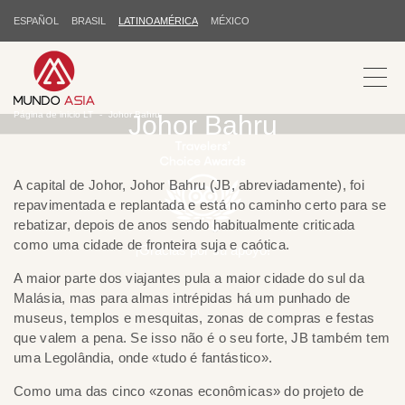
ESPAÑOL
BRASIL
LATINOAMÉRICA
MÉXICO
Página de inicio LT
Johor Bahru
Johor Bahru
A capital de Johor, Johor Bahru (JB, abreviadamente), foi
repavimentada e replantada e está no caminho certo para se
rebatizar, depois de anos sendo habitualmente criticada
como uma cidade de fronteira suja e caótica.
¡Gracias por su apoyo!
A maior parte dos viajantes pula a maior cidade do sul da
Malásia, mas para almas intrépidas há um punhado de
museus, templos e mesquitas, zonas de compras e festas
que valem a pena. Se isso não é o seu forte, JB também tem
uma Legolândia, onde «tudo é fantástico».
Como uma das cinco «zonas econômicas» do projeto de