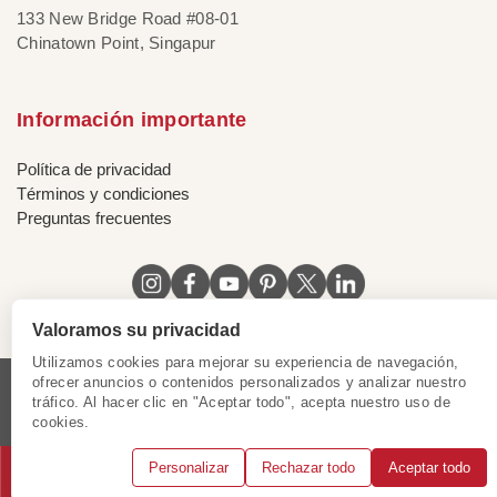
133 New Bridge Road #08-01
Chinatown Point, Singapur
Información importante
Política de privacidad
Términos y condiciones
Preguntas frecuentes
Valoramos su privacidad
Utilizamos cookies para mejorar su experiencia de navegación,
ofrecer anuncios o contenidos personalizados y analizar nuestro
tráfico. Al hacer clic en "Aceptar todo", acepta nuestro uso de
Licencia de Vietnam
|
Certificado de Singapur
|
cookies.
Certificado de Hong Kong, China
|
|
|
|
Personalizar
Rechazar todo
Aceptar todo
© 2018 - 2025 Mundo Asia. Reservados todos los derechos.