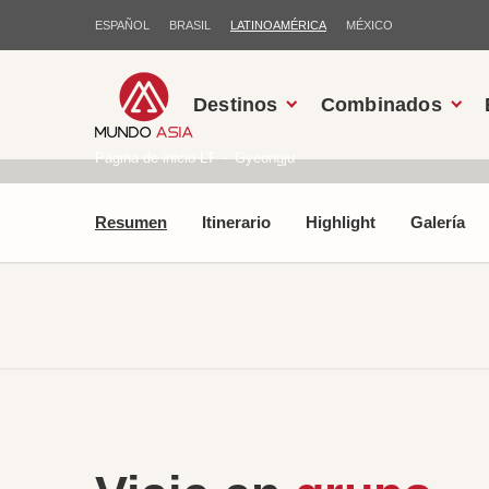
ESPAÑOL
BRASIL
LATINOAMÉRICA
MÉXICO
Destinos
Combinados
Página de inicio LT
Gyeongju
Resumen
Itinerario
Highlight
Galería