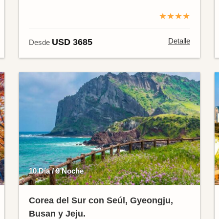
★★★★
Detalle
USD 3685
Desde
10 Día / 9 Noche
Corea del Sur con Seúl, Gyeongju,
Busan y Jeju.