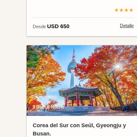
★★★★
Detalle
USD 650
Desde
9 Día / 8 Noche
Corea del Sur con Seúl, Gyeongju y
Busan.