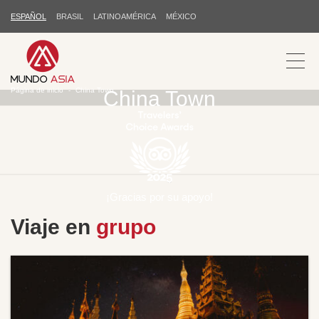
ESPAÑOL
BRASIL
LATINOAMÉRICA
MÉXICO
Página de inicio
China Town
China Town
¡Gracias por su apoyo!
Viaje en
grupo