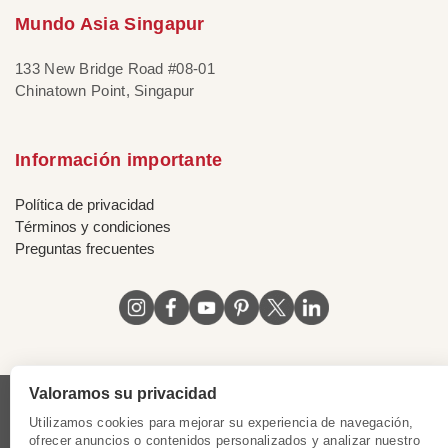
Mundo Asia Singapur
133 New Bridge Road #08-01
Chinatown Point, Singapur
Información importante
Política de privacidad
Términos y condiciones
Preguntas frecuentes
Valoramos su privacidad
Licencia de Vietnam
|
Certificado de Singapur
|
Utilizamos cookies para mejorar su experiencia de navegación,
Certificado de Hong Kong, China
|
Certificado de Chile
|
ofrecer anuncios o contenidos personalizados y analizar nuestro