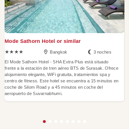
Mode Sathorn Hotel or similar
T
★★★★
Bangkok
3 noches
El Mode Sathorn Hotel - SHA Extra Plus está situado
E
frente a la estación de tren aéreo BTS de Surasak. Ofrece
SH
alojamiento elegante, WiFi gratuita, tratamientos spa y
pr
centro de fitness. Este hotel se encuentra a 15 minutos en
de
coche de Silom Road y a 45 minutos en coche del
rí
aeropuerto de Suvarnabhumi.
hi