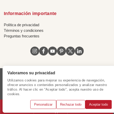
Información importante
Política de privacidad
Términos y condiciones
Preguntas frecuentes
Valoramos su privacidad
Licencia de Vietnam
|
Certificado de Singapur
|
Utilizamos cookies para mejorar su experiencia de navegación,
Certificado de Hong Kong, China
|
Certificado de Chile
|
ofrecer anuncios o contenidos personalizados y analizar nuestro
tráfico. Al hacer clic en "Aceptar todo", acepta nuestro uso de
Certificado de Peru
|
Certificado de Mexico
|
cookies.
Certificado de Colombia
Personalizar
Rechazar todo
Aceptar todo
© 2018 - 2025 Mundo Asia. Reservados todos los derechos.
Llámanos
WhatsApp
Solicitar consulta