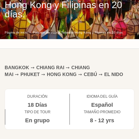
Hong Kong y Filipinas en 20
días.
Página de inicio
Paquete de viaje a Tailandia Hong Kong y Filipinas en 20 días.
BANGKOK
➙
CHIANG RAI
➙
CHIANG
MAI
➙
PHUKET
➙
HONG KONG
➙
CEBÚ
➙
EL NIDO
DURACIÓN
IDIOMA DEL GUÍA
18 Días
Español
TIPO DE TOUR
TAMAÑO PROMEDIO
En grupo
8 - 12 yrs