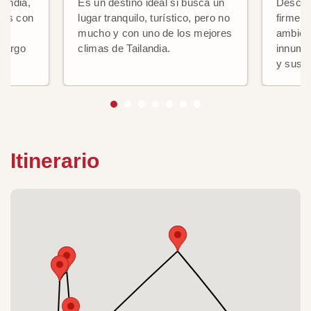
landia,
Es un destino ideal si busca un
Descub
tes con
lugar tranquilo, turístico, pero no
firmeme
y
mucho y con uno de los mejores
ambien
 largo
climas de Tailandia.
innume
y sus f
Itinerario