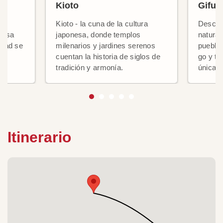
Kioto
Gifu
Kioto - la cuna de la cultura
Descub
ciosa
japonesa, donde templos
natural
idad se
milenarios y jardines serenos
pueblo 
cuentan la historia de siglos de
go y tr
.
tradición y armonía.
únicas.
Itinerario