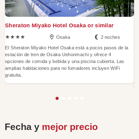
Sheraton Miyako Hotel Osaka or similar
K
★★★★
Osaka
2 noches
El Sheraton Miyako Hotel Osaka está a pocos pasos de la
El
estación de tren de Osaka Uehonmachi y ofrece 4
Ki
opciones de comida y bebida y una piscina cubierta. Las
es
amplias habitaciones para no fumadores incluyen WiFi
h
gratuita.
s
Wi
Fecha y
mejor precio