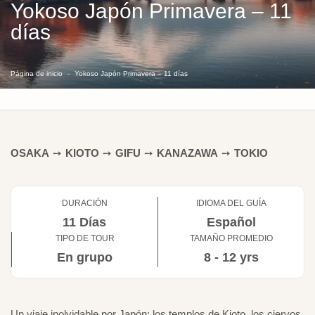
Yokoso Japón Primavera – 11
días
Página de inicio
Yokoso Japón Primavera – 11 días
OSAKA
➙
KIOTO
➙
GIFU
➙
KANAZAWA
➙
TOKIO
DURACIÓN
IDIOMA DEL GUÍA
11 Días
Español
TIPO DE TOUR
TAMAÑO PROMEDIO
En grupo
8 - 12 yrs
Un viaje inolvidable por Japón: los templos de Kioto, los ciervos