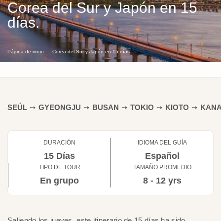
Corea del Sur y Japón en 15
días.
Página de inicio
Corea del Sur y Japón en 15 días.
SEÚL
➙
GYEONGJU
➙
BUSAN
➙
TOKIO
➙
KIOTO
➙
KAN
DURACIÓN
IDIOMA DEL GUÍA
15 Días
Español
TIPO DE TOUR
TAMAÑO PROMEDIO
En grupo
8 - 12 yrs
Saliendo los jueves, este itinerario de 15 días ha sido