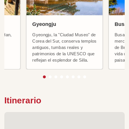
Gyeongju
Busa
ío Han,
Gyeongju, la "Ciudad Museo" de
Busan v
ad
Corea del Sur, conserva templos
mercado
antiguos, tumbas reales y
de Beom
patrimonios de la UNESCO que
vida ur
reflejan el esplendor de Silla.
paisaje
Itinerario