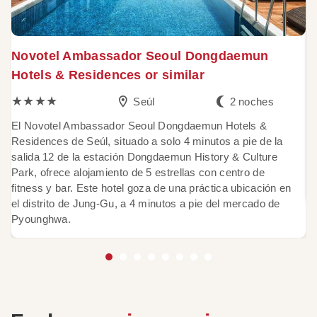
Novotel Ambassador Seoul Dongdaemun
C
Hotels & Residences or similar
★★★★
Seúl
2 noches
E
po
El Novotel Ambassador Seoul Dongdaemun Hotels &
of
Residences de Seúl, situado a solo 4 minutos a pie de la
y
salida 12 de la estación Dongdaemun History & Culture
co
Park, ofrece alojamiento de 5 estrellas con centro de
u
fitness y bar. Este hotel goza de una práctica ubicación en
el distrito de Jung-Gu, a 4 minutos a pie del mercado de
Pyounghwa.