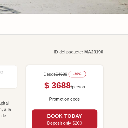
ID del paquete:
MA23190
IO
Desde
$4688
-30%
$ 3688
/person
Promotion code
pital
, a la
s de
BOOK TODAY
Deposit only $200