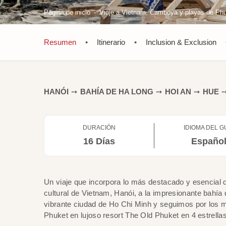
Página de inicio
Viaje a Vietnam, Camboya y playas de Phu
Resumen
•
Itinerario
•
Inclusion & Exclusion
HANÓI
➙
BAHÍA DE HA LONG
➙
HOI AN
➙
HUE
DURACIÓN
IDIOMA DEL G
16 Días
Españo
Un viaje que incorpora lo más destacado y esencial d
cultural de Vietnam, Hanói, a la impresionante bahía 
vibrante ciudad de Ho Chi Minh y seguimos por los m
Phuket en lujoso resort The Old Phuket en 4 estrellas