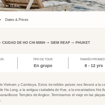
ket en 15 dias.
•
Dates & Prices
➙
CIUDAD DE HO CHI MINH
➙
SIEM REAP
➙
PHUKET
UÍA
TIPO DE TOUR
TAMAÑO PROMED
l
En grupo
8 - 12 yrs
e Vietnam y Camboya. Estos increíbles países nos llevará a la ca
de Ha Long, a la antigua ciudadela de Hue, a la encantadora Hoi An
aravillosos Templos de Angkor. Terminamos el viaje en las playa
.