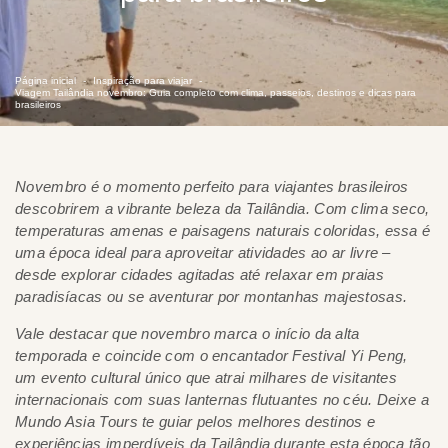
Página inicial
Inspiração para viajar
Viagem Tailândia novembro: Guia completo com clima, passeios, destinos e dicas para
brasileiros
Novembro é o momento perfeito para viajantes brasileiros
descobrirem a vibrante beleza da Tailândia. Com clima seco,
temperaturas amenas e paisagens naturais coloridas, essa é
uma época ideal para aproveitar atividades ao ar livre –
desde explorar cidades agitadas até relaxar em praias
paradisíacas ou se aventurar por montanhas majestosas.
Vale destacar que novembro marca o início da alta
temporada e coincide com o encantador Festival Yi Peng,
um evento cultural único que atrai milhares de visitantes
internacionais com suas lanternas flutuantes no céu. Deixe a
Mundo Asia Tours te guiar pelos melhores destinos e
experiências imperdíveis da Tailândia durante esta época tão