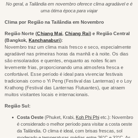
No geral, a Tailândia em novembro oferece clima agradável e é
uma ótima época para viajar
Clima por Região na Tailândia em Novembro
Região Norte (
Chiang Mai
,
Chiang Rai
) e Região Central
(Bangkok,
Kanchanaburi
)
:
Novembro traz um clima mais fresco e seco, especialmente
agradável nas primeiras horas da manhã e à noite. Os dias
são ensolarados e quentes, enquanto as noites ficam
levemente frias, proporcionando uma atmosfera fresca e
confortável. Esse período é ideal para vivenciar festivais
tradicionais como o Yi Peng (Festival das Lanternas) e o Loy
Krathong (Festival das Lanternas Flutuantes), que atraem
muitos visitantes locais e internacionais.
Região Sul:
Costa Oeste
(Phuket, Krabi,
Koh Phi Phi
etc.): Novembro
é considerado o melhor período para visitar a costa oeste
da Tailândia. O clima é ideal, com brisas frescas, sol
moderado e temperaturas médias entre 26°C e 32°C. As