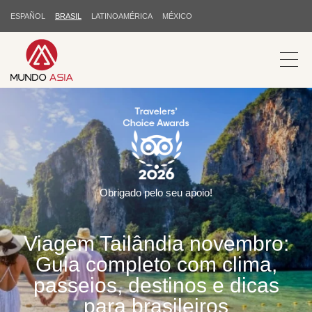
ESPAÑOL
BRASIL
LATINOAMÉRICA
MÉXICO
Obrigado pelo seu apoio!
Viagem Tailândia novembro:
Guia completo com clima,
passeios, destinos e dicas
para brasileiros