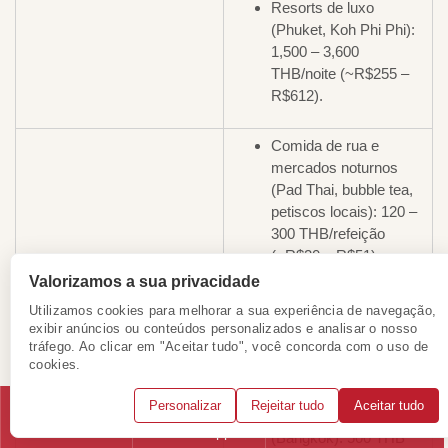
Resorts de luxo
(Phuket, Koh Phi Phi):
1,500 – 3,600
THB/noite (~R$255 –
R$612).
Comida de rua e
mercados noturnos
(Pad Thai, bubble tea,
petiscos locais): 120 –
300 THB/refeição
(~R$20 – R$51)
Refeições
Restaurantes (à beira
Valorizamos a sua privacidade
do rio, Patong,
Utilizamos cookies para melhorar a sua experiência de navegação,
rooftops): 300 – 900
exibir anúncios ou conteúdos personalizados e analisar o nosso
THB/refeição (~R$51 –
tráfego. Ao clicar em "Aceitar tudo", você concorda com o uso de
R$153)
cookies.
Personalizar
Rejeitar tudo
Aceitar tudo
Grande Palácio Real
Telefone
WhatsApp
Solicitar consulta
(Bangkok): 500 THB