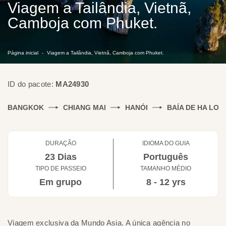
Viagem a Tailândia, Vietnã,
Camboja com Phuket.
Página inicial
Viagem a Tailândia, Vietnã, Camboja com Phuket.
ID do pacote:
MA24930
BANGKOK
CHIANG MAI
HANÓI
BAÍA DE HA LON
DURAÇÃO
IDIOMA DO GUIA
23 Dias
Português
TIPO DE PASSEIO
TAMANHO MÉDIO
Em grupo
8 - 12 yrs
Viagem exclusiva da Mundo Asia. A única agência no