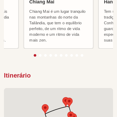
Chiang Mai
Hanói
mais
Chiang Mai é um lugar tranquilo
Tem uma
lândia
nas montanhas do norte da
tradiçã
Tailândia, que tem o equilíbrio
Conheç
perfeito, de um ritmo de vida
guarda 
o
moderno e um ritmo de vida
especia
as.
mais zen.
suas 36
Itinerário