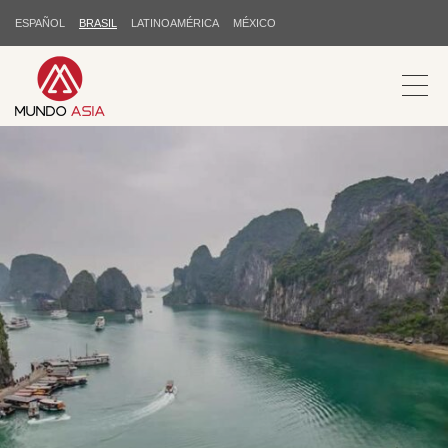
ESPAÑOL
BRASIL
LATINOAMÉRICA
MÉXICO