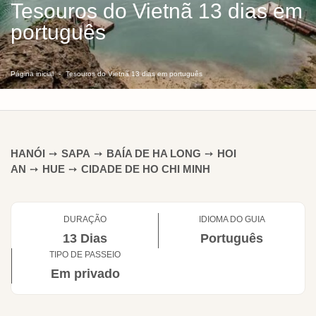
Tesouros do Vietnã 13 dias em
português
Página inicial
Tesouros do Vietnã 13 dias em português
HANÓI
➙
SAPA
➙
BAÍA DE HA LONG
➙
HOI
AN
➙
HUE
➙
CIDADE DE HO CHI MINH
DURAÇÃO
IDIOMA DO GUIA
13 Dias
Português
TIPO DE PASSEIO
Em privado