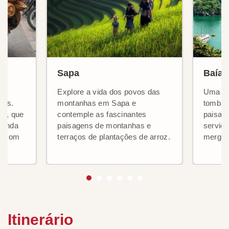
Sapa
Baía
 e
Explore a vida dos povos das
Uma da
nos.
montanhas em Sapa e
tombad
em, que
contemple as fascinantes
paisag
 lenda
paisagens de montanhas e
serviço
go com
terraços de plantações de arroz.
mergulh
Itinerário