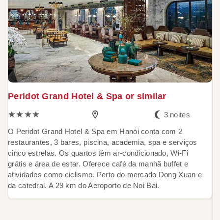
Peridot Grand Hotel & Spa or similar
B
s
★★★★
3 noites
O Peridot Grand Hotel & Spa em Hanói conta com 2
restaurantes, 3 bares, piscina, academia, spa e serviços
C
cinco estrelas. Os quartos têm ar-condicionado, Wi-Fi
(
grátis e área de estar. Oferece café da manhã buffet e
m
atividades como ciclismo. Perto do mercado Dong Xuan e
am
da catedral. A 29 km do Aeroporto de Noi Bai.
aq
at
di