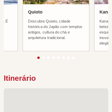
Quioto
Kana
ão. É
Descubra Quioto, cidade
Kanazaw
histórica do Japão com templos
beleza 
éus
antigos, cultura do chá e
esquina
arquitetura tradicional.
inovaç
elegânc
Itinerário