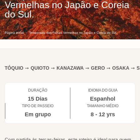
Vermelhas no Japão e Coreia
do Sul.
Página inicial
Temporada das Folhas Vermelhas no Japão e Coreia do Sul.
TÓQUIO
➙
QUIOTO
➙
KANAZAWA
➙
GERO
➙
OSAKA
➙
S
DURAÇÃO
IDIOMA DO GUIA
15 Dias
Espanhol
TIPO DE PASSEIO
TAMANHO MÉDIO
Em grupo
8 - 12 yrs
Com partida às terças-feiras, este roteiro é ideal para quem