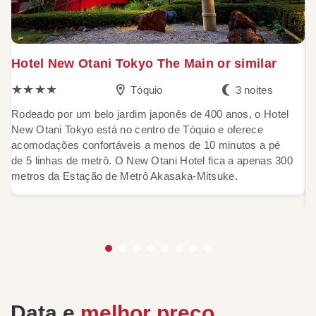
Hotel New Otani Tokyo The Main or similar
K
★★★★
Tóquio
3 noites
Rodeado por um belo jardim japonês de 400 anos, o Hotel
L
New Otani Tokyo está no centro de Tóquio e oferece
o 
acomodações confortáveis a menos de 10 minutos a pé
r
de 5 linhas de metrô. O New Otani Hotel fica a apenas 300
i
metros da Estação de Metrô Akasaka-Mitsuke.
sa
á
Data e
melhor preço