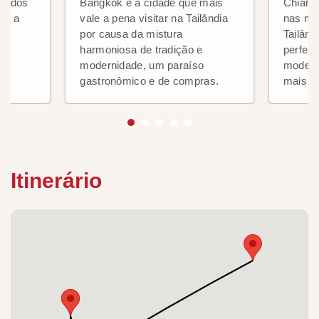
rcados
Bangkok é a cidade que mais
Chiang 
s e a
vale a pena visitar na Tailândia
nas mo
por causa da mistura
Tailând
harmoniosa de tradição e
perfeit
modernidade, um paraíso
modern
gastronômico e de compras.
mais z
Itinerário