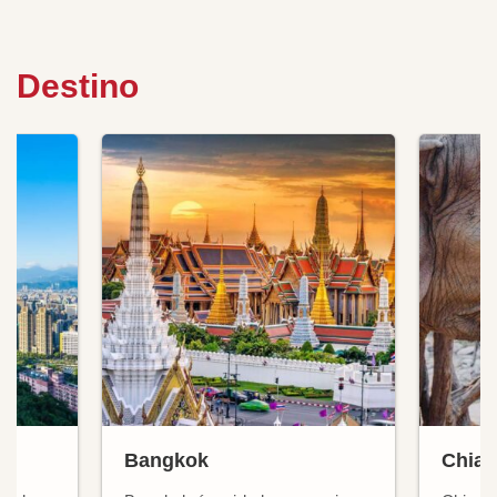
Destino
Bangkok
Chian