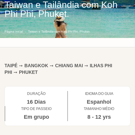
Taiwan e Tailândia com Koh
Phi Phi, Phuket.
Página inicial
Taiwan e Tailândia com Koh Phi Phi, Phuket.
TAIPÉ
➙
BANGKOK
➙
CHIANG MAI
➙
ILHAS PHI
PHI
➙
PHUKET
DURAÇÃO
IDIOMA DO GUIA
16 Dias
Espanhol
TIPO DE PASSEIO
TAMANHO MÉDIO
Em grupo
8 - 12 yrs