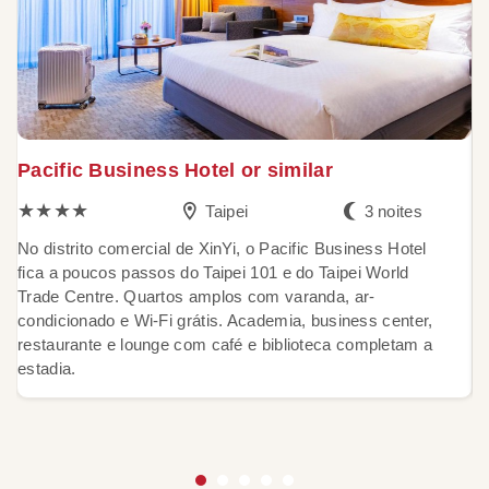
Pacific Business Hotel or similar
M
★★★★
Taipei
3 noites
No distrito comercial de XinYi, o Pacific Business Hotel
O
fica a poucos passos do Taipei 101 e do Taipei World
e
Trade Centre. Quartos amplos com varanda, ar-
a
condicionado e Wi-Fi grátis. Academia, business center,
tr
restaurante e lounge com café e biblioteca completam a
a
estadia.
c