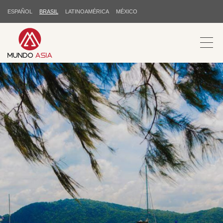
ESPAÑOL
BRASIL
LATINOAMÉRICA
MÉXICO