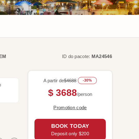
IEM
ID do pacote:
MA24546
A partir de
$4688
-30%
O
$ 3688
/person
Promotion code
BOOK TODAY
Deposit only $200