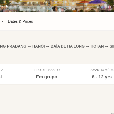
hi Phi.
•
Dates & Prices
ANG PRABANG
➙
HANÓI
➙
BAÍA DE HA LONG
➙
HOI AN
➙
S
IA
TIPO DE PASSEIO
TAMANHO MÉDI
l
Em grupo
8 - 12 yrs