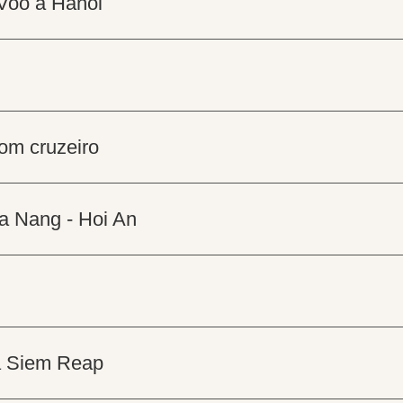
 Voo a Hanoi
com cruzeiro
Da Nang - Hoi An
 a Siem Reap