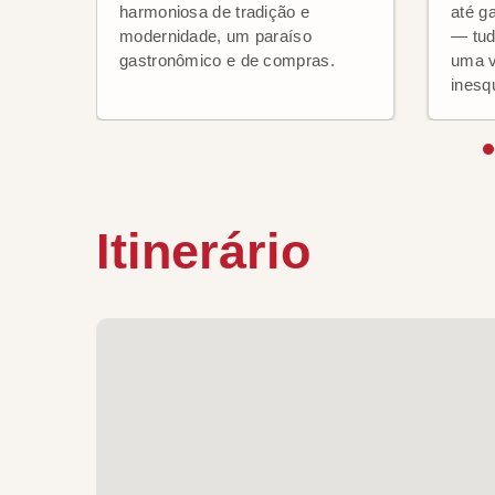
harmoniosa de tradição e
até g
modernidade, um paraíso
— tud
gastronômico e de compras.
uma v
inesq
Itinerário