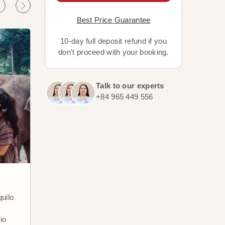
Best Price Guarantee
10-day full deposit refund if you
don't proceed with your booking.
Talk to our experts
+84 965 449 556
Luang Prabang
Han
uilo
Conheça esta cidade que é
Tem u
considerada patrimônio mundial
tradi
io
com os palácios antigos, os
Conh