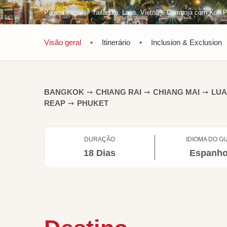
Página inicial
Tailândia, Laos, Vietnã e Camboja com Koh P
Visão geral
•
Itinerário
•
Inclusion & Exclusion
BANGKOK
➙
CHIANG RAI
➙
CHIANG MAI
➙
LU
REAP
➙
PHUKET
DURAÇÃO
IDIOMA DO GU
18 Dias
Espanho