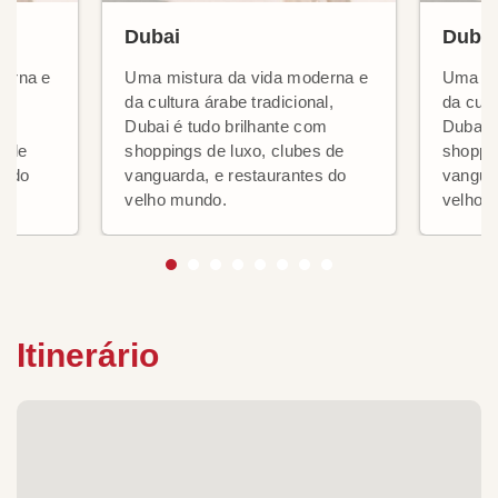
Dubai
Dubai
derna e
Uma mistura da vida moderna e
Uma mi
al,
da cultura árabe tradicional,
da cult
om
Dubai é tudo brilhante com
Dubai é
s de
shoppings de luxo, clubes de
shoppin
s do
vanguarda, e restaurantes do
vanguar
velho mundo.
velho 
Itinerário