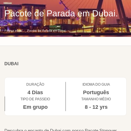
Pacote de Parada em Dubai.
Página inicial
Pacote de Parada em Dubai.
DUBAI
DURAÇÃO
IDIOMA DO GUIA
4 Dias
Português
TIPO DE PASSEIO
TAMANHO MÉDIO
Em grupo
8 - 12 yrs
Descubra o encanto de Dubai com nosso Pacote Stopover