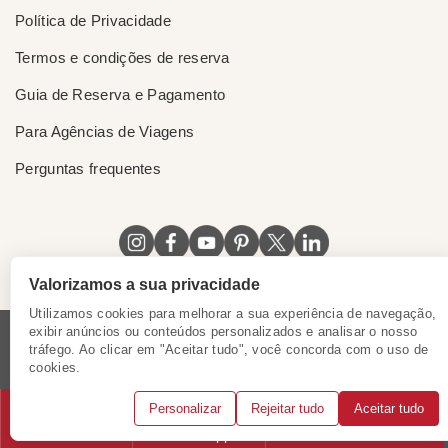
Política de Privacidade
Termos e condições de reserva
Guia de Reserva e Pagamento
Para Agências de Viagens
Perguntas frequentes
Valorizamos a sua privacidade
Utilizamos cookies para melhorar a sua experiência de navegação,
exibir anúncios ou conteúdos personalizados e analisar o nosso
Licença do Vietnã
|
Certificado de Singapura
|
tráfego. Ao clicar em "Aceitar tudo", você concorda com o uso de
cookies.
Certificado de Hong Kong, China
|
|
|
|
© 2018 - 2025 Mundo Asia. Todos os direitos reservados.
Personalizar
Rejeitar tudo
Aceitar tudo
Telefone
WhatsApp
Solicitar consulta