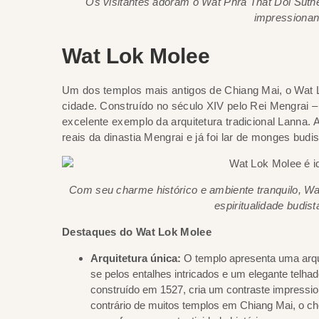
Os visitantes adoram o Wat Phra That Doi Suth
impressionant
Wat Lok Molee
Um dos templos mais antigos de Chiang Mai, o Wat Lo
cidade. Construído no século XIV pelo Rei Mengrai –
excelente exemplo da arquitetura tradicional Lanna.
reais da dinastia Mengrai e já foi lar de monges bud
Com seu charme histórico e ambiente tranquilo, Wa
espiritualidade budis
Destaques do Wat Lok Molee
Arquitetura única:
O templo apresenta uma arqui
se pelos entalhes intricados e um elegante telh
construído em 1527, cria um contraste impressi
contrário de muitos templos em Chiang Mai, o ched