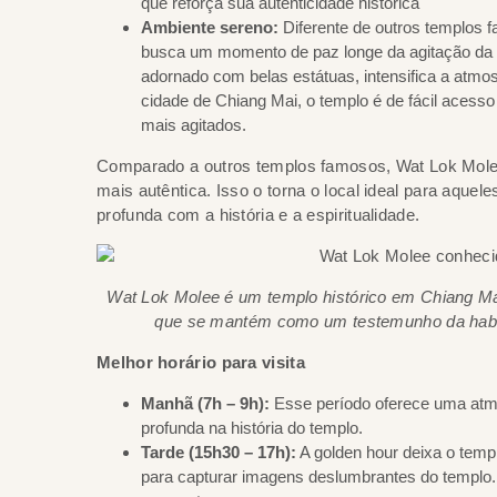
que reforça sua autenticidade histórica
Ambiente sereno:
Diferente de outros templos f
busca um momento de paz longe da agitação da c
adornado com belas estátuas, intensifica a atmosf
cidade de Chiang Mai, o templo é de fácil acesso 
mais agitados.
Comparado a outros templos famosos, Wat Lok Molee
mais autêntica. Isso o torna o local ideal para aqu
profunda com a história e a espiritualidade.
Wat Lok Molee é um templo histórico em Chiang Mai,
que se mantém como um testemunho da habili
Melhor horário para visita
Manhã (7h – 9h):
Esse período oferece uma atmo
profunda na história do templo.
Tarde (15h30 – 17h):
A golden hour deixa o templ
para capturar imagens deslumbrantes do templo. 