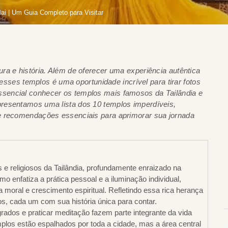
i | Um Guia Completo para Visitar
ra e história. Além de oferecer uma experiência autêntica
 esses templos é uma oportunidade incrível para tirar fotos
essencial conhecer os templos mais famosos da Tailândia e
presentamos uma lista dos 10 templos imperdíveis,
e recomendações essenciais para aprimorar sua jornada
s e religiosos da Tailândia, profundamente enraizado na
o enfatiza a prática pessoal e a iluminação individual,
a moral e crescimento espiritual. Refletindo essa rica herança
os, cada um com sua história única para contar.
agrados e praticar meditação fazem parte integrante da vida
plos estão espalhados por toda a cidade, mas a área central