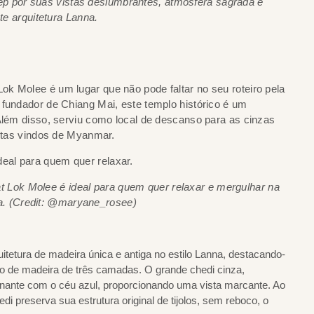
ep por suas vistas deslumbrantes, atmosfera sagrada e
e arquitetura Lanna.
k Molee é um lugar que não pode faltar no seu roteiro pela
 fundador de Chiang Mai, este templo histórico é um
 Além disso, serviu como local de descanso para as cinzas
istas vindos de Myanmar.
t Lok Molee é ideal para quem quer relaxar e mergulhar na
ta. (Credit: @maryane_rosee)
tetura de madeira única e antiga no estilo Lanna, destacando-
ado de madeira de três camadas. O grande chedi cinza,
onante com o céu azul, proporcionando uma vista marcante. Ao
i preserva sua estrutura original de tijolos, sem reboco, o