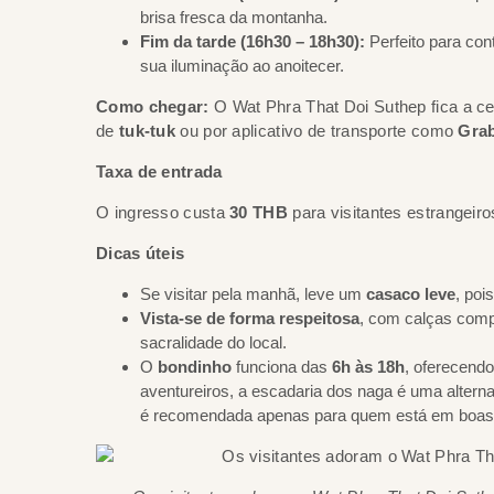
brisa fresca da montanha.
Fim da tarde (16h30 – 18h30):
Perfeito para con
sua iluminação ao anoitecer.
Como chegar:
O Wat Phra That Doi Suthep fica a ce
de
tuk-tuk
ou por aplicativo de transporte como
Gra
Taxa de entrada
O ingresso custa
30 THB
para visitantes estrangeiro
Dicas úteis
Se visitar pela manhã, leve um
casaco leve
, poi
Vista-se de forma respeitosa
, com calças comp
sacralidade do local.
O
bondinho
funciona das
6h às 18h
, oferecend
aventureiros, a escadaria dos naga é uma alterna
é recomendada apenas para quem está em boas 