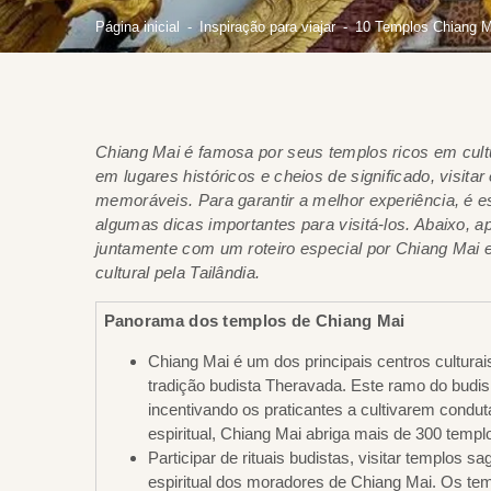
Página inicial
Inspiração para viajar
10 Templos Chiang Ma
Chiang Mai é famosa por seus templos ricos em cultu
em lugares históricos e cheios de significado, visitar
memoráveis.
Para garantir a melhor experiência, é 
algumas dicas importantes para visitá-los.
Abaixo, a
juntamente com um roteiro especial por Chiang Mai 
cultural pela Tailândia.
Panorama dos templos de Chiang Mai
Chiang Mai é um dos principais centros culturai
tradição budista Theravada. Este ramo do budism
incentivando os praticantes a cultivarem condut
espiritual, Chiang Mai abriga mais de 300 templ
Participar de rituais budistas, visitar templos s
espiritual dos moradores de Chiang Mai. Os tem