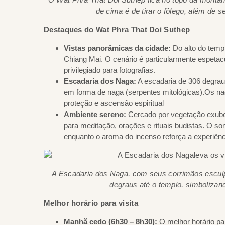
de cima é de tirar o fôlego, além de se
Destaques do Wat Phra That Doi Suthep
Vistas panorâmicas da cidade:
Do alto do temp
Chiang Mai. O cenário é particularmente espetacu
privilegiado para fotografias.
Escadaria dos Naga:
A escadaria de 306 degrau
em forma de naga (serpentes mitológicas).Os n
proteção e ascensão espiritual
Ambiente sereno:
Cercado por vegetação exuber
para meditação, orações e rituais budistas. O s
enquanto o aroma do incenso reforça a experiênci
A Escadaria dos Naga, com seus corrimãos esculpi
degraus até o templo, simbolizand
Melhor horário para visita
Manhã cedo (6h30 – 8h30):
O melhor horário para