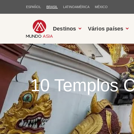
ESPAÑOL
BRASIL
LATINOAMÉRICA
MÉXICO
Destinos
Vários países
10 Templos C