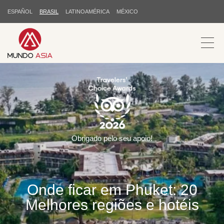
ESPAÑOL
BRASIL
LATINOAMÉRICA
MÉXICO
Obrigado pelo seu apoio!
Onde ficar em Phuket: 20
Melhores regiões e hotéis