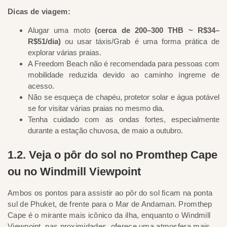
Dicas de viagem:
Alugar uma moto
(cerca de 200–300 THB ~ R$34–
R$51/dia)
ou usar táxis/Grab é uma forma prática de
explorar várias praias.
A Freedom Beach não é recomendada para pessoas com
mobilidade reduzida devido ao caminho íngreme de
acesso.
Não se esqueça de chapéu, protetor solar e água potável
se for visitar várias praias no mesmo dia.
Tenha cuidado com as ondas fortes, especialmente
durante a estação chuvosa, de maio a outubro.
1.2. Veja o pôr do sol no Promthep Cape
ou no Windmill Viewpoint
Ambos os pontos para assistir ao pôr do sol ficam na ponta
sul de Phuket, de frente para o Mar de Andaman. Promthep
Cape é o mirante mais icônico da ilha, enquanto o Windmill
Viewpoint, nas proximidades, oferece uma atmosfera mais