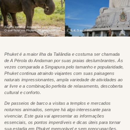
Página inicial
Inspiração para viajar
O que fazer em Phuket: 28 atividades para 1, 2, 3, 4, 5 ou 7 dias
Phuket é a maior ilha da Tailândia e costuma ser chamada
de
A Pérola do Andaman
por suas praias deslumbrantes. Às
vezes comparada a Singapura pelo tamanho e popularidade,
Phuket continua atraindo viajantes com suas paisagens
naturais impressionantes, ampla variedade de atividades ao
ar livre e a combinação perfeita de relaxamento, descoberta
cultural e conforto.
De passeios de barco a visitas a templos e mercados
noturnos animados, sempre há algo interessante para
vivenciar. Este guia vai apresentar as informações
essenciais, os pontos imperdíveis e dicas úteis para tornar
sua estadia em Phuket memorável e sem preocupações.