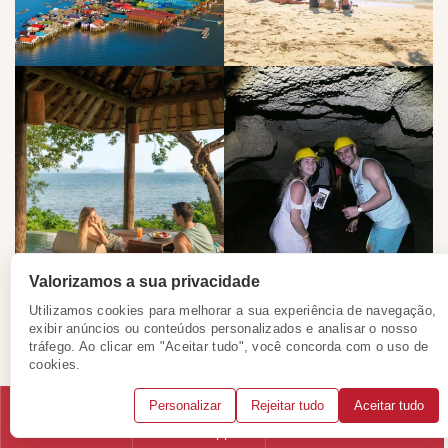
Valorizamos a sua privacidade
O tour das 4 Island é uma experiência perfeita para brasileiros
Utilizamos cookies para melhorar a sua experiência de navegação,
que querem capturar a essência completa das praias da
exibir anúncios ou conteúdos personalizados e analisar o nosso
Tailândia
tráfego. Ao clicar em "Aceitar tudo", você concorda com o uso de
cookies.
2.4. Mergulhe com snorkel ou cilindro
Personalizar
Rejeitar tudo
Aceitar tudo
no arquipélago de Similan
Telefone
WhatsApp
Solicitar consulta