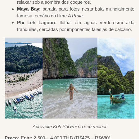
relaxar sob a sombra dos coqueiros.
Maya Bay
:
parada para fotos nesta baía mundialmente
famosa, cenário do filme
A Praia
.
Phi Leh Lagoon:
flutuar em águas verde-esmeralda
tranquilas, cercadas por imponentes falésias de calcário.
Aproveite Koh Phi Phi no seu melhor
Preço:
Entre 2.500 – 4.000 THB (R$425 – R$680).