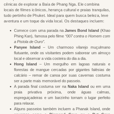
cênicas de explorar a Baía de Phang Nga. Ele combina
locais de filmes icônicos, herança cultural e praias tranquilas,
tudo pertinho de Phuket. Ideal para quem busca beleza, leve
aventura e um toque da vida local. Os destaques incluem:
Comece com uma parada na
James Bond Island
(Khao
Phing Kan), famosa pelo filme
“007 contra o Homem com
a Pistola de Ouro”
.
Panyee Island
– Um charmoso vilarejo muçulmano
flutuante, onde os visitantes podem saborear um almoço
local e observar a vida costeira do dia a dia.
Hong Island
– Um mergulho em lagoas naturais e
florestas de mangue cercadas por gigantes falésias de
calcário – remar de canoa por suas cavernas costuma
ser a parte mais memorável do passeio.
A parada final costuma ser na
Naka Island
ou em uma
praia privativa próxima, onde águas calmas,
espreguiçadeiras e um barzinho tornam o lugar perfeito
para relaxar.
Alguns passeios também incluem a Phanak Island, onde