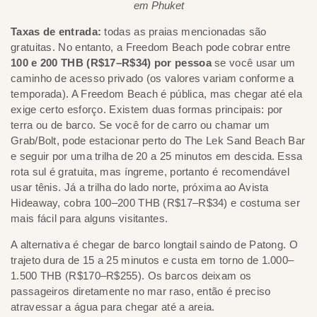
em Phuket
Taxas de entrada:
todas as praias mencionadas são
gratuitas. No entanto, a Freedom Beach pode cobrar entre
100 e 200 THB (R$17–R$34) por pessoa
se você usar um
caminho de acesso privado (os valores variam conforme a
temporada). A Freedom Beach é pública, mas chegar até ela
exige certo esforço. Existem duas formas principais: por
terra ou de barco. Se você for de carro ou chamar um
Grab/Bolt, pode estacionar perto do The Lek Sand Beach Bar
e seguir por uma trilha de 20 a 25 minutos em descida. Essa
rota sul é gratuita, mas íngreme, portanto é recomendável
usar tênis. Já a trilha do lado norte, próxima ao Avista
Hideaway, cobra 100–200 THB (R$17–R$34) e costuma ser
mais fácil para alguns visitantes.
A alternativa é chegar de barco longtail saindo de Patong. O
trajeto dura de 15 a 25 minutos e custa em torno de 1.000–
1.500 THB (R$170–R$255). Os barcos deixam os
passageiros diretamente no mar raso, então é preciso
atravessar a água para chegar até a areia.